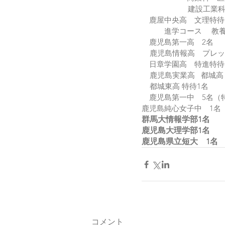
                       建設工業
　鹿屋中央高　文理特待
　　　進学コース　 教
　鹿児島第一高　2名　
    鹿児島情報高　プレ
　日章学園高　特進特待
    鹿児島実業高   都城
    都城東高 特待1名
　鹿児島第一中　5名（
鹿児島純心女子中　1名  
群馬大情報学部1名　
鹿児島大理学部1名
鹿児島県立短大　1名　
コメント