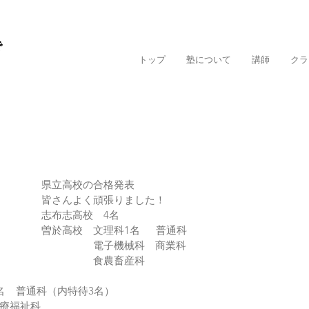
で
トップ
塾について
講師
クラ
県立高校の合格発表
皆さんよく頑張りました！
志布志高校　4名
曽於高校　文理科1名　  普通科
　　　　　電子機械科　商業科
　　　　　食農畜産科
    普通科（内特待3名）　
療福祉科　