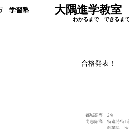
​大隅進学教室
於市 学習塾
わかるまで できるま
合格発表！
　都城高専　2名
　尚志館高　特進特待1名
　　　　　　商業科　医