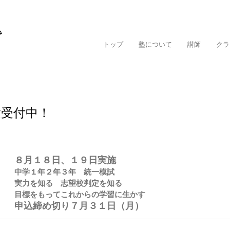
で
トップ
塾について
講師
クラ
験受付中！
８月１８日、１９日実施
中学１年２年３年　統一模試
実力を知る　志望校判定を知る
目標をもってこれからの学習に生かす
申込締め切り７月３１日（月）