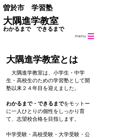
​曽於市 学習塾
​大隅進学教室
わかるまで できるまで
menu
​大隅進学教室とは
大隅進学教室は、小学生・中学
生・高校生のための
学習塾として開
塾以来２４年目を迎えました。
わかるまで・できるまで
をモットー
に
一人ひとりの個性を
しっかり育
て、
志望校合格を目指します。
中学受験・高校受験・大学受験・公