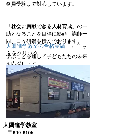
務員受験
まで対応しています。
「社会に貢献できる人材育成」
の一
助となることを
目標に
塾頭、講師一
同、
日々研鑽を積んでおります。
大隅進学教室の合格実績
←こち
らをクリック
学ぶことを通して子どもたちの未来
を応援します。​
塾頭
大隅進学教室
〒899-8106