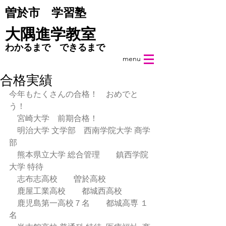
​曽於市 学習塾
​大隅進学教室
わかるまで できるまで
menu
合格実績
今年もたくさんの合格！　おめでと
う！
　宮崎大学　前期合格！
　明治大学 文学部　西南学院大学 商学
部
　熊本県立大学 総合管理　　鎮西学院
大学 特待
　志布志高校　　曽於高校
　鹿屋工業高校　　都城西高校
　鹿児島第一高校７名　　都城高専 １
名