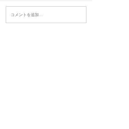
コメントを追加…
大隅進学教室
〒899-8106
鹿児島県曽於市大隅町下窪町117
​ 電話番号：099-482-6227
Email:
osumijuku@gmail.com