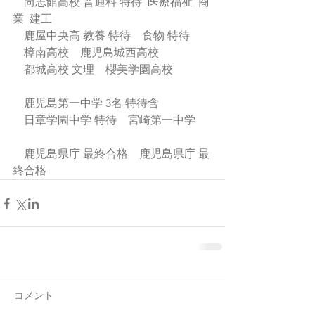
　尚志館高校 普通科 特待  医療福祉  商
業  建工
　鹿屋中央高 教養 特待　食物 特待
　樟南高校　鹿児島城西高校
　都城高校 文理　櫻美学園高校
　鹿児島第一中学 3名 特待含
　日章学園中学 特待　宮崎第一中学
　鹿児島県庁 最終合格　鹿児島県庁 最
終合格
コメント